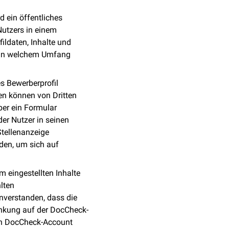
d ein öffentliches
Nutzers in einem
ildaten, Inhalte und
n in welchem Umfang
s Bewerberprofil
en können von Dritten
ber ein Formular
der Nutzer in seinen
tellenanzeige
den, um sich auf
m eingestellten Inhalte
lten
inverstanden, dass die
änkung auf der DocCheck-
nen DocCheck-Account