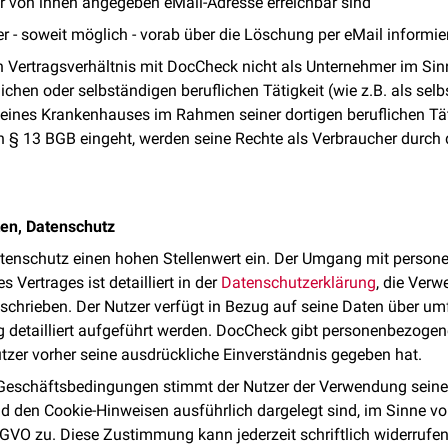
er von ihnen angegeben eMail-Adresse erreichbar sind
 - soweit möglich - vorab über die Löschung per eMail informie
in Vertragsverhältnis mit DocCheck nicht als Unternehmer im Si
chen oder selbständigen beruflichen Tätigkeit (wie z.B. als selb
s/eines Krankenhauses im Rahmen seiner dortigen beruflichen Tät
 § 13 BGB eingeht, werden seine Rechte als Verbraucher durch 
en, Datenschutz
enschutz einen hohen Stellenwert ein. Der Umgang mit perso
Vertrages ist detailliert in der
Datenschutzerklärung
, die Verw
schrieben. Der Nutzer verfügt in Bezug auf seine Daten über umf
g detailliert aufgeführt werden. DocCheck gibt personenbezoge
Nutzer vorher seine ausdrückliche Einverständnis gegeben hat.
Geschäftsbedingungen stimmt der Nutzer der Verwendung seiner 
 den Cookie-Hinweisen ausführlich dargelegt sind, im Sinne von 
GVO zu. Diese Zustimmung kann jederzeit schriftlich widerrufe