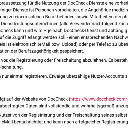
 Voraussetzung für die Nutzung der DocCheck-Dienste eine vorheri
niger Dienste ist Personen vorbehalten, die Angehörige medizin
ldung zu einem solchen Beruf befinden, sowie Mitarbeitern der p
n Dienstleistungsunternehmen (alle Verwender nachfolgend zu
ocCheck kann und wird – je nach DocCheck-Dienst und abhängig
auf die Zugriff erlangt werden soll - einen entsprechenden Nachw
is ist elektronisch (eMail bzw. Upload) oder per Telefax zu über
ion der Berufszugehörigkeit gespeichert.
 vor, die Registrierung oder Freischaltung abzulehnen. Es besteh
eischaltung.
ch nur einmal registrieren. Etwaige überzählige Nutzer-Accounts
olgt auf der Website von DocCheck (
https://www.doccheck.com/d
ng abgefragten Daten sind vollständig und wahrheitsgemäß anzu
r Nutzer von der Registrierung und der Freischaltung seines selb
eMail benachrichtigt und kann nach erfolgreicher Registrierung