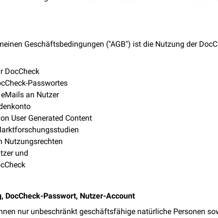
meinen Geschäftsbedingungen ("AGB") ist die Nutzung der DocC
für DocCheck
ocCheck-Passwortes
 eMails an Nutzer
denkonto
von User Generated Content
Marktforschungsstudien
n Nutzungsrechten
utzer und
ocCheck
ng, DocCheck-Passwort, Nutzer-Account
nnen nur unbeschränkt geschäftsfähige natürliche Personen sow