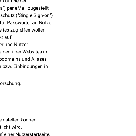
hm auf seiner
) per eMail zugestellt
schutz ("Single Sign-on")
rfür Passwörter an Nutzer
ites zugreifen wollen.
t auf
er und Nutzer
erden über Websites im
ubdomains und Aliases
n bzw. Einbindungen in
forschung.
einstellen können.
licht wird.
einer Nutzerstartseite.