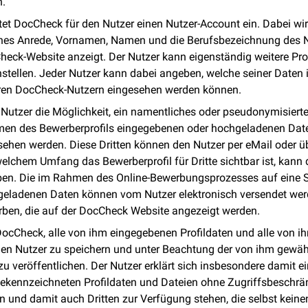
n.
htet DocCheck für den Nutzer einen Nutzer-Account ein. Dabei wir
elches Anrede, Vornamen, Namen und die Berufsbezeichnung des 
heck-Website anzeigt. Der Nutzer kann eigenständig weitere Prof
nstellen. Jeder Nutzer kann dabei angeben, welche seiner Date
eren DocCheck-Nutzern eingesehen werden können.
Nutzer die Möglichkeit, ein namentliches oder pseudonymisierte
hmen des Bewerberprofils eingegebenen oder hochgeladenen Dat
esehen werden. Diese Dritten können den Nutzer per eMail oder ü
elchem Umfang das Bewerberprofil für Dritte sichtbar ist, kann 
eben. Die im Rahmen des Online-Bewerbungsprozesses auf eine S
eladenen Daten können vom Nutzer elektronisch versendet wer
rben, die auf der DocCheck Website angezeigt werden.
DocCheck, alle von ihm eingegebenen Profildaten und alle von ih
den Nutzer zu speichern und unter Beachtung der von ihm gewäh
zu veröffentlichen. Der Nutzer erklärt sich insbesondere damit e
 gekennzeichneten Profildaten und Dateien ohne Zugriffsbeschr
n und damit auch Dritten zur Verfügung stehen, die selbst kei