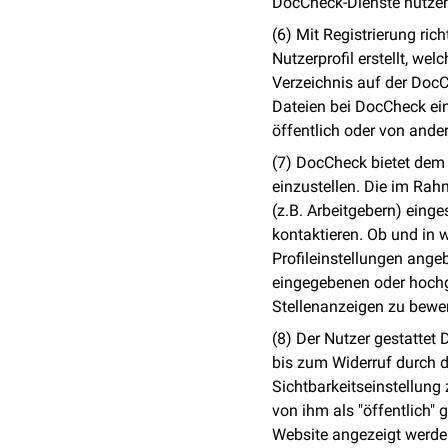
DocCheck-Dienste nutze
(6) Mit Registrierung ric
Nutzerprofil erstellt, w
Verzeichnis auf der DocC
Dateien bei DocCheck ei
öffentlich oder von and
(7) DocCheck bietet dem 
einzustellen. Die im Ra
(z.B. Arbeitgebern) eing
kontaktieren. Ob und in w
Profileinstellungen ang
eingegebenen oder hochg
Stellenanzeigen zu bewe
(8) Der Nutzer gestattet 
bis zum Widerruf durch 
Sichtbarkeitseinstellung 
von ihm als "öffentlich"
Website angezeigt werde