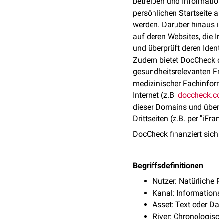
betreiben und Informatio
persönlichen Startseite
werden. Darüber hinaus i
auf deren Websites, die 
und überprüft deren Iden
Zudem bietet DocCheck d
gesundheitsrelevanten Fr
medizinischer Fachinfor
Internet (z.B.
doccheck.
dieser Domains und über 
Drittseiten (z.B. per "iFr
DocCheck finanziert sic
Begriffsdefinitionen
Nutzer: Natürliche 
Kanal: Informations
Asset: Text oder Da
River: Chronologis