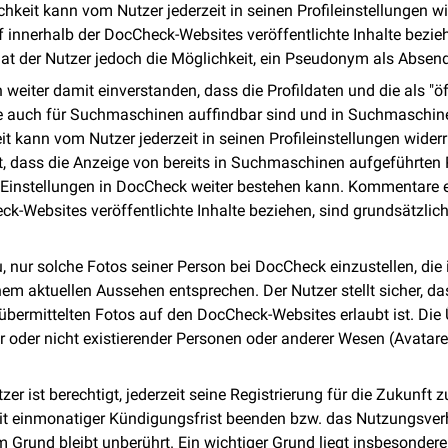
chkeit kann vom Nutzer jederzeit in seinen Profileinstellungen w
 innerhalb der DocCheck-Websites veröffentlichte Inhalte bezieh
r hat der Nutzer jedoch die Möglichkeit, ein Pseudonym als Absen
h weiter damit einverstanden, dass die Profildaten und die als "öf
e auch für Suchmaschinen auffindbar sind und in Suchmaschine
it kann vom Nutzer jederzeit in seinen Profileinstellungen wide
t, dass die Anzeige von bereits in Suchmaschinen aufgeführten 
Einstellungen in DocCheck weiter bestehen kann. Kommentare ei
ck-Websites veröffentlichte Inhalte beziehen, sind grundsätzl
u, nur solche Fotos seiner Person bei DocCheck einzustellen, die 
em aktuellen Aussehen entsprechen. Der Nutzer stellt sicher, das
bermittelten Fotos auf den DocCheck-Websites erlaubt ist. Die
 oder nicht existierender Personen oder anderer Wesen (Avatare
utzer ist berechtigt, jederzeit seine Registrierung für die Zukunf
it einmonatiger Kündigungsfrist beenden bzw. das Nutzungsverh
Grund bleibt unberührt. Ein wichtiger Grund liegt insbesondere