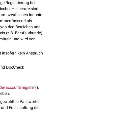
ge Registrierung bei
ischer Heilberufe sind
harmazeutischen Industrie
sammenfassend als
 von den Bereichen und
eis (z.B. Berufsurkunde)
mitteln und wird von
t insofern kein Anspruch
 sind DocCheck
e/account/register/
).
geben.
st gewählten Passwortes
 und Freischaltung die