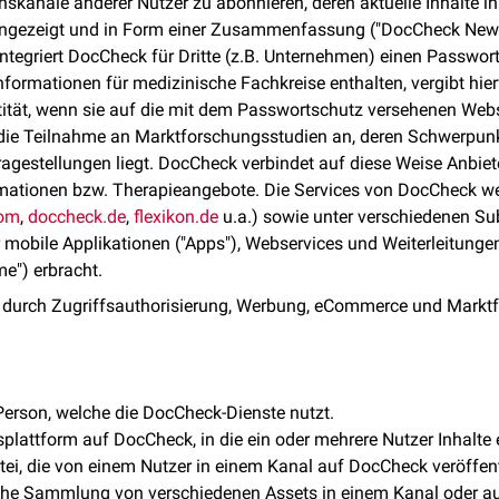
nskanäle anderer Nutzer zu abonnieren, deren aktuelle Inhalte i
 angezeigt und in Form einer Zusammenfassung ("DocCheck News"
ntegriert DocCheck für Dritte (z.B. Unternehmen) einen Passwort
Informationen für medizinische Fachkreise enthalten, vergibt hie
tität, wenn sie auf die mit dem Passwortschutz versehenen Webs
ie Teilnahme an Marktforschungsstudien an, deren Schwerpunk
agestellungen liegt. DocCheck verbindet auf diese Weise Anbiet
mationen bzw. Therapieangebote. Die Services von DocCheck w
com
,
doccheck.de
,
flexikon.de
u.a.) sowie unter verschiedenen S
mobile Applikationen ("Apps"), Webservices und Weiterleitunge
ame") erbracht.
h durch Zugriffsauthorisierung, Werbung, eCommerce und Markt
Person, welche die DocCheck-Dienste nutzt.
plattform auf DocCheck, in die ein oder mehrere Nutzer Inhalte 
tei, die von einem Nutzer in einem Kanal auf DocCheck veröffent
che Sammlung von verschiedenen Assets in einem Kanal oder auf 