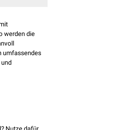
mit
So werden die
nvoll
ein umfassendes
n und
l? Nutze dafür