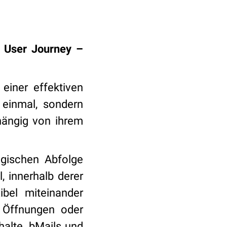
n User Journey –
einer effektiven
 einmal, sondern
bhängig von ihrem
ogischen Abfolge
, innerhalb derer
ibel miteinander
. Öffnungen oder
halte. bMails und