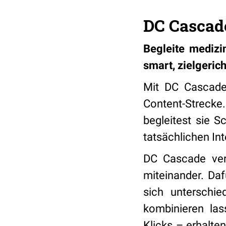
DC Cascad
Begleite medizi
smart, zielgeric
Mit DC Cascade 
Content-Strecke
begleitest sie S
tatsächlichen In
DC Cascade verb
miteinander. Daf
sich unterschie
kombinieren las
Klicks – erhalte